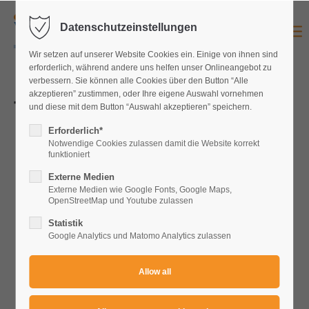
Datenschutzeinstellungen
Login
Wir setzen auf unserer Website Cookies ein. Einige von ihnen sind
Username
erforderlich, während andere uns helfen unser Onlineangebot zu
verbessern. Sie können alle Cookies über den Button “Alle
akzeptieren” zustimmen, oder Ihre eigene Auswahl vornehmen
T-1001 - 2001
und diese mit dem Button “Auswahl akzeptieren” speichern.
Password
Erforderlich*
Notwendige Cookies zulassen damit die Website korrekt
funktioniert
Externe Medien
Externe Medien wie Google Fonts, Google Maps,
OpenStreetMap und Youtube zulassen
Login
Statistik
Register
|
Lost your password?
Google Analytics und Matomo Analytics zulassen
Support
Lorem ipsum dolor sit amet: