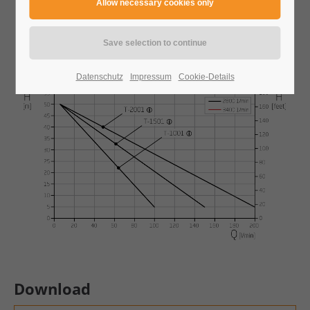
24h
/ 365days
Datenschutz
Impressum
Cookie-Details
We offer support for our customers
Mon - Fri 8:00am - 5:00pm
(GMT +1)
Get in touch
Cybersteel Inc.
376-293 City Road, Suite 600
San Francisco, CA 94102
Have any questions?
+44 1234 567 890
Download
Drop us a line