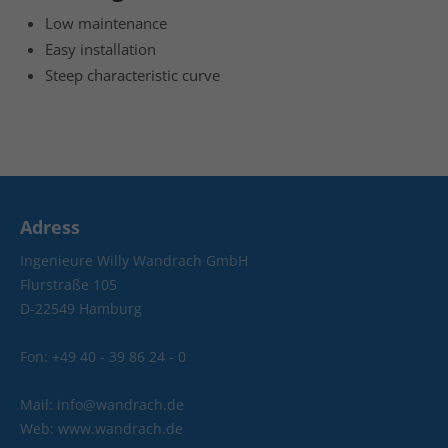
Low maintenance
Easy installation
Steep characteristic curve
Adress
Ingenieure Willy Wandrach GmbH
Flurstraße 105
D-22549 Hamburg
Fon: +49 40 - 39 86 24 - 0
Mail: info@wandrach.de
Web: www.wandrach.de