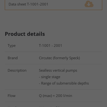
info@yourdomain.com
Data sheet T-1001-2001
(980.1 KiB)
About us
Lorem ipsum dolor sit amet, consectetuer
adipiscing elit.
Product details
Aenean commodo ligula eget dolor. Aenean massa.
Cum sociis natoque penatibus et magnis dis
Type
T-1001 - 2001
parturient montes, nascetur ridiculus mus. Donec
quam felis, ultricies nec.
Brand
Circutec (formerly Speck)
Description
Sealless vertical pumps
- single stage
- Range of submersible depths
Flow
Q (max) = 200 l/min